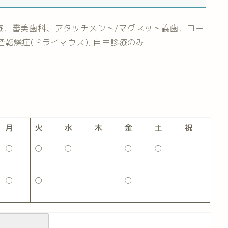
療、審美歯科、アタッチメント/マグネット義歯、コー
口腔乾燥症(ドライマウス), 自由診療のみ
月
火
水
木
金
土
祝
○
○
○
○
○
○
○
○