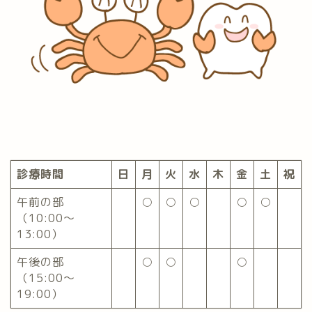
診療時間
日
月
火
水
木
金
土
祝
午前の部
○
○
○
○
○
（10:00〜
13:00）
午後の部
○
○
○
（15:00〜
19:00）